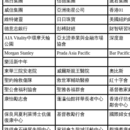
旭日集團
信德集團
鷹君集團
威信集團
亞洲衛星公司
香港01
維特健靈
日日珠寶
美國紐約
德意志銀行
彭榑財經
財智研習
AIA Vitality中環摩天輪
亞太證券業與金融市場
深度遊
公園
協會
Morgan Stanley
Prada Asia Pacific
Bar Pacific
樂活新中年
東華三院安老院
威爾斯親王醫院
奧比斯
聖約翰救傷隊
救世軍輔助醫療
紅十字會
聖公會福利協會
聖雅各福群會
基督教家
康怡勵志會
蓬瀛仙館祥華長者中心
香港仔坊
鄰舍中心
保良局夏利萊博士伉儷
基督教勵行會
國際婦女
復康中心
路得會石硤尾失明中心
家福會九龍城活齡中心
觀塘耆康