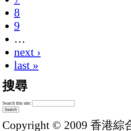
8
9
…
next ›
last »
搜尋
Search this site:
Copyright © 2009 香港綜合太