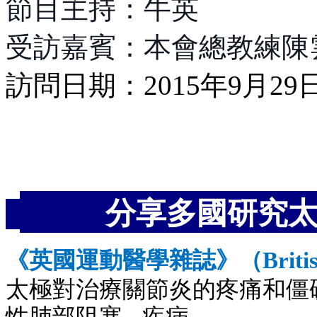
節目主持：牛英
受訪嘉賓：本會總教練陳
訪問日期：2015年9月29
分享多國研究太
《英國運動醫學雜誌》
（
Briti
太極對治療關節炎的疼痛和僵
性肺部阻塞
…
疾病。