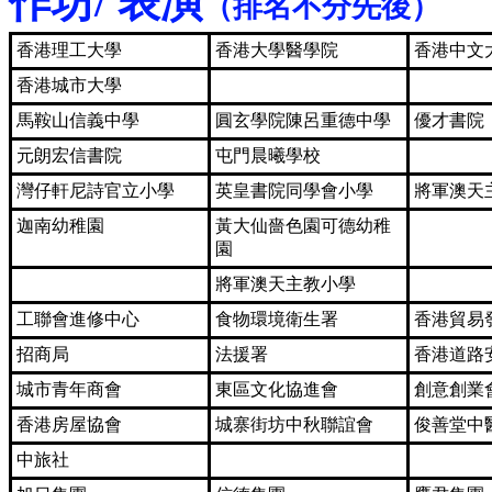
作坊/ 表演
（排名不分先後）
香港理工大學
香港大學醫學院
香港中文
香港城市大學
馬鞍山信義中學
圓玄學院陳呂重德中學
優才書院
元朗宏信書院
屯門晨曦學校
灣仔軒尼詩官立小學
英皇書院同學會小學
將軍澳天
迦南幼稚園
黃大仙嗇色園可德幼稚
園
將軍澳天主教小學
工聯會進修中心
食物環境衛生署
香港貿易
招商局
法援署
香港道路
城市青年商會
東區文化協進會
創意創業
香港房屋協會
城寨街坊中秋聯誼會
俊善堂中
中旅社