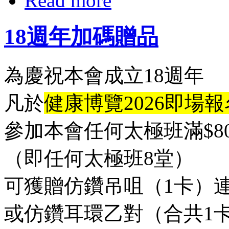
Read more
18週年加碼贈品
為慶祝本會成立18週年
凡於
健康博覽2026即場報
參加本會任何太極班滿$80
（即任何太極班8堂）
可獲贈仿鑽吊咀（1卡）
或仿鑽耳環乙對（合共1