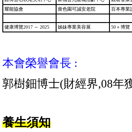
耀能協會
嗇色園可誠安老院
百本專業
健康博覽2017 ～ 2025
姊妹專業美容展
50＋博覽
本會榮譽會長 :
郭樹鈿博士(財經界,08年
養生須知