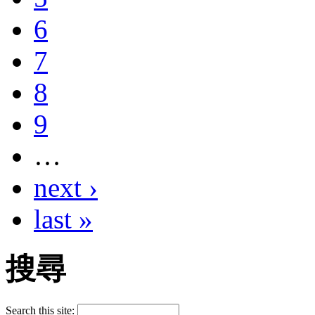
6
7
8
9
…
next ›
last »
搜尋
Search this site: