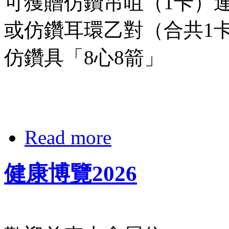
可獲贈仿鑽吊咀（1卡）
或仿鑽耳環乙對（合共1
仿鑽具「8心8箭」
Read more
健康博覽2026