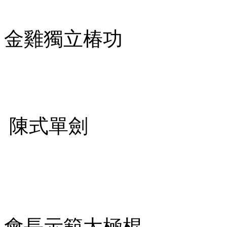
金雞獨立椿
陳式單劍
會長示範太極棍