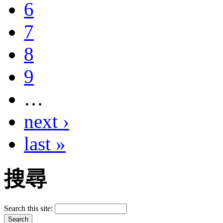
6
7
8
9
…
next ›
last »
搜尋
Search this site: