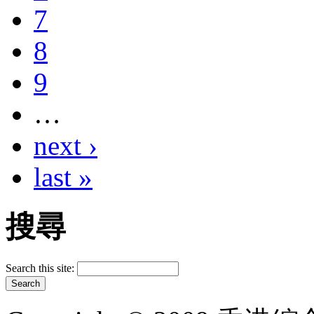
7
8
9
…
next ›
last »
搜尋
Search this site: