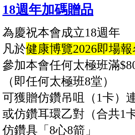
18週年加碼贈品
為慶祝本會成立18週年
凡於
健康博覽2026即場報
參加本會任何太極班滿$80
（即任何太極班8堂）
可獲贈仿鑽吊咀（1卡）
或仿鑽耳環乙對（合共1
仿鑽具「8心8箭」