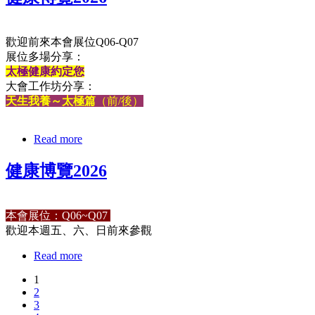
歡迎前來本會展位Q06-Q07
展位多場分享：
太極健康約定您
大會工作坊分享：
天生我養～太極篇
（前/後）
Read more
健康博覽2026
本會展位：Q06~Q07
歡迎本週五、六、日前來參觀
Read more
1
2
3