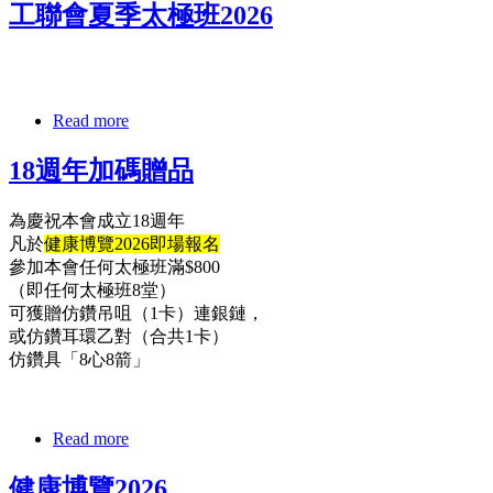
工聯會夏季太極班2026
Read more
18週年加碼贈品
為慶祝本會成立18週年
凡於
健康博覽2026即場報名
參加本會任何太極班滿$800
（即任何太極班8堂）
可獲贈仿鑽吊咀（1卡）連銀鏈，
或仿鑽耳環乙對（合共1卡）
仿鑽具「8心8箭」
Read more
健康博覽2026