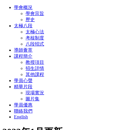
學會概況
學會宗旨
歷史
太極八段
太極心法
考核制度
八段招式
導師薈萃
課程簡介
教授項目
招生詳情
其他課程
學員心聲
精華片段
現場實況
圖片集
學員優惠
聯絡我們
English