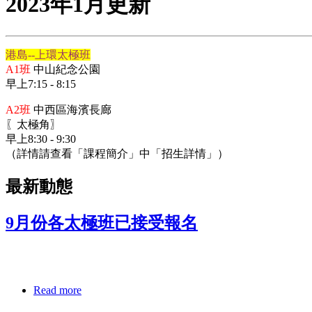
2023年1月更新
港島--上環太極班
A1班
中山紀念公園
早上7:15 - 8:15
A2班
中西區海濱長廊
〖太極角〗
早上8:30 - 9:30
（詳情請查看「課程簡介」中「招生詳情」）
最新動態
9月份各太極班已接受報名
Read more