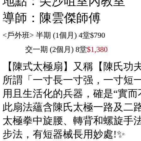
地點：尖沙咀室內教室
導師：陳雲傑師傅
<戶外班> 半期 (1個月) 4堂$790
交一期 (2個月) 8堂
$1,380
【陳式太極扇】又稱【陳氏功
所謂「一寸長一寸强，一寸短
用且生活化的兵器，確是“實而
此扇法蘊含陳氏太極一路及二路
太極拳中旋腰、轉背和螺旋手
步法，有短器械長用妙處!✨