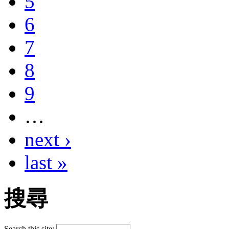
5
6
7
8
9
…
next ›
last »
搜尋
Search this site: