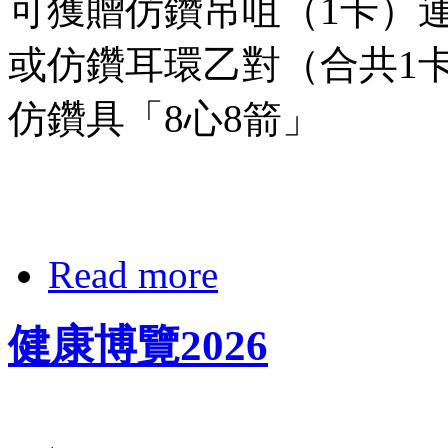
可獲贈仿鑽吊咀（1卡）
或仿鑽耳環乙對（合共1
仿鑽具「8心8箭」
Read more
健康博覽2026