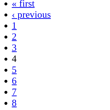
« first
‹ previous
1
2
3
4
5
6
7
8