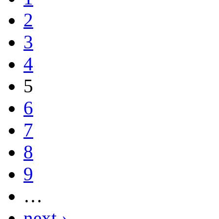
2
3
4
5
6
7
8
9
…
next ›