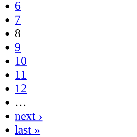
6
7
8
9
10
11
12
…
next ›
last »