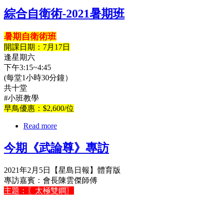
綜合自衛術-2021暑期班
暑期自衛術班
開課日期：7月17日
逢星期六
下午3:15~4:45
(每堂1小時30分鐘）
共十堂
#小班教學
早鳥優惠：$2,600/位
Read more
今期《武論尊》專訪
2021年2月5日【星島日報】體育版
專訪嘉賓：會長陳雲傑師傅
主題：〖太極雙鐧〗