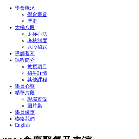
學會概況
學會宗旨
歷史
太極八段
太極心法
考核制度
八段招式
導師薈萃
課程簡介
教授項目
招生詳情
其他課程
學員心聲
精華片段
現場實況
圖片集
學員優惠
聯絡我們
English