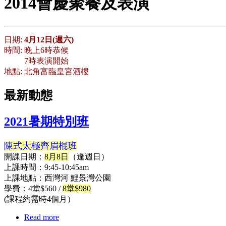
2014會慶聚餐及表演
日期:
4月12日(週六)
時間: 晚上6時恭候
7時表演開始
地點: 北角富臨皇宮酒樓
最新動態
2021暑期特別班
陳式太極齊眉棍班
開課日期：
8月8日
（逢週日）
上課時間：9:45-10:45am
上課地點：西灣河 鯉景灣公園
學費：4堂$560 /
8堂$980
(課程約需時4個月）
Read more