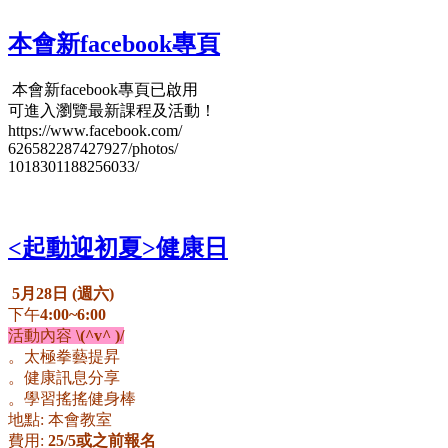
本會新facebook專頁
本會新facebook專頁
已啟用
可進入瀏覽最新課程及活動！
https://www.facebook.com/
626582287427927/photos/
1018301188256033/
<起動迎初夏>健康日
5月28日 (週六)
下午
4:00~6:00
活動內容
\(^v^ )/
。太極拳藝提昇
。健康訊息分享
。學習搖搖健身棒
地點: 本會教室
費用:
25/5或之前報名