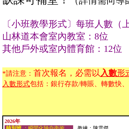
（詳情需向導
〔小班教學形式〕每班人數（
山林道本會室內教室：8位
其他戶外或室內體育館：12位
首次報名，必需以
入數
形
*請注意：
入數形式
包括：銀行存款/轉賬、轉數快、
2026年
特別班
：瞬間化險自衛術
教練：陳雲傑