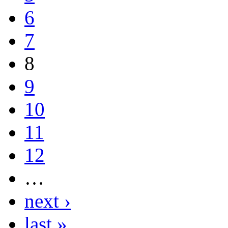
6
7
8
9
10
11
12
…
next ›
last »