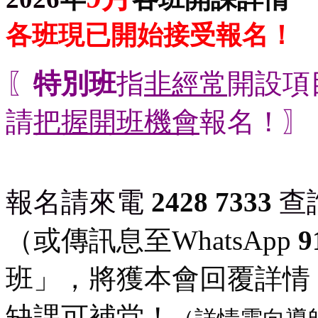
各班現已開始接受報名！
〖
特別班
指
非經常
開設項
請
把握開班機會
報名！〗
報名請來電
2428 7333
查
（或傳訊息至WhatsApp
9
班」，將獲本會回覆詳情
缺課可補堂！