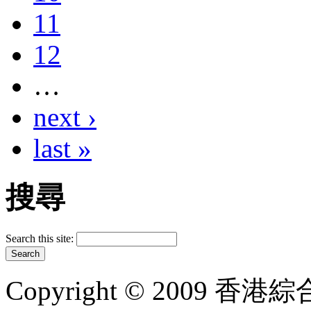
11
12
…
next ›
last »
搜尋
Search this site:
Copyright © 2009 香港綜合太