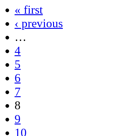
« first
‹ previous
…
4
5
6
7
8
9
10